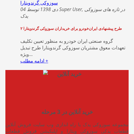
04 دی 1398 توسط Super User, در تازه های سوزوکی
یدک
۲ طرح پیشنهادی ایران‌خودرو برای خریداران سوزوکی گرندویتارا
گروه صنعتی ایران خودرو به منظور تعیین تکلیف
تعهدات معوق مشتریان سوزوکی گرندویتارا طرح تبدیل
ویژه...
ادامه مطلب +
خرید آنلاین در 3 مرحله
مجموعه سوزوکی یدک با راه اندازی وب سایت فروش آنلاین
قطعات یدکی سوزوکی ویتارا و اپلیکیشن فروش قطعات