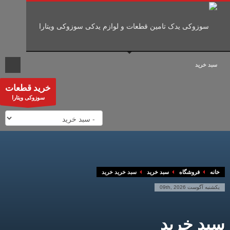
به سادگی از فروشگاه ما آنلاین خرید کنید ؟
3
2
1
ورود یا ایجاد
مشاهده
پرداخت هزینه و
حساب کاربری
محصولات و انتخاب
ارسال در کمترین زمان
قطعات
سبد خرید
با هر مشکلی مواجه شدید با ما در تماس با شید 09121959180 با تشکر!
نمایش سبد خرید
سبد خرید خالی
خرید قطعات
ساعات کاری ما
سوزوکی ویتارا
شنبه تا چهارشنبه 9 الی 21 | پنجشنبه ها 9 الی 14
خانه
فروشگاه
سبد خرید
سبد خرید خرید
یکشنبه آگوست 09th, 2026
سبد خرید